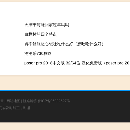
天津宁河能回家过年吗吗
白桦树的四个特点
胃不舒服恶心想吐吃什么好（想吐吃什么好）
消消乐730攻略
文章
|
网站地图
|
疑难解答
鲁ICP备06032627号
，我们会及时纠正，谢谢