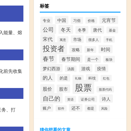
标签
中国
元宵节
专业
习俗
价格
公司
冬天
唐代
冬季
基金
注入能量、熔
宋代
市场
很多人
寓意
手机
投资者
时间
攻略
新年
春节
春节期间
是一个
板块
梦幻西游
游戏
疫情
汤圆
化前先收集
的人
的是
科技
礼物
红包
股票
股价
股市
股票代码
自己的
诗人
英语
证券公司
还不
账户
都是
软件
风险
任务、打
猜你想看的文章