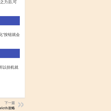
之力后,可
化”按钮就会
所以挂机就
下一篇
wicth攻略