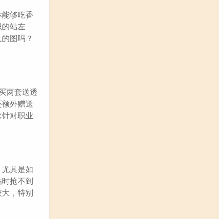
你能够吃香
识的站左
人的图吗？
购买两套送透
还额外赠送
套针对职业
。尤其是如
临时抢不到
较大，特别