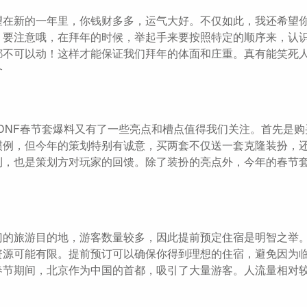
望在新的一年里，你钱财多多，运气大好。不仅如此，我还希望
，要注意哦，在拜年的时候，举起手来要按照特定的顺序来，认
都不可以动！这样才能保证我们拜年的体面和庄重。真有能笑死
个
年的DNF春节套爆料又有了一些亮点和槽点值得我们关注。首先是
惯例，但今年的策划特别有诚意，买两套不仅送一套克隆装扮，
利，也是策划方对玩家的回馈。除了装扮的亮点外，今年的春节
门的旅游目的地，游客数量较多，因此提前预定住宿是明智之举
资源可能有限。提前预订可以确保你得到理想的住宿，避免因为
春节期间，北京作为中国的首都，吸引了大量游客。人流量相对