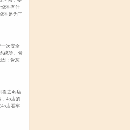
十烧香有什
烧香是为了
行一次安全
系统等。骨
原因：骨灰
提去4s店
，4s店的
4s店看车