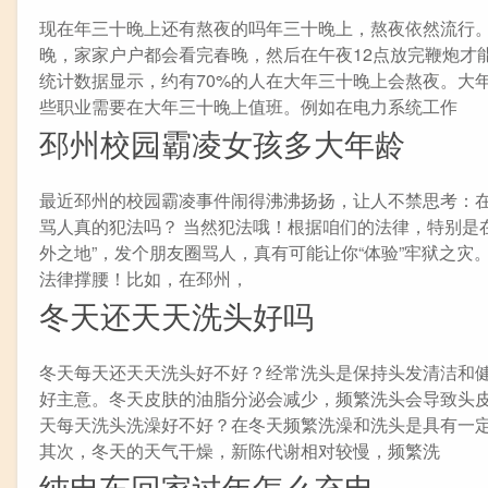
现在年三十晚上还有熬夜的吗年三十晚上，熬夜依然流行
晚，家家户户都会看完春晚，然后在午夜12点放完鞭炮才
统计数据显示，约有70%的人在大年三十晚上会熬夜。大
些职业需要在大年三十晚上值班。例如在电力系统工作
邳州校园霸凌女孩多大年龄
最近邳州的校园霸凌事件闹得沸沸扬扬，让人不禁思考：在
骂人真的犯法吗？ 当然犯法哦！根据咱们的法律，特别是
外之地”，发个朋友圈骂人，真有可能让你“体验”牢狱之灾
法律撑腰！比如，在邳州，
冬天还天天洗头好吗
冬天每天还天天洗头好不好？经常洗头是保持头发清洁和
好主意。冬天皮肤的油脂分泌会减少，频繁洗头会导致头皮
天每天洗头洗澡好不好？在冬天频繁洗澡和洗头是具有一
其次，冬天的天气干燥，新陈代谢相对较慢，频繁洗
纯电车回家过年怎么充电