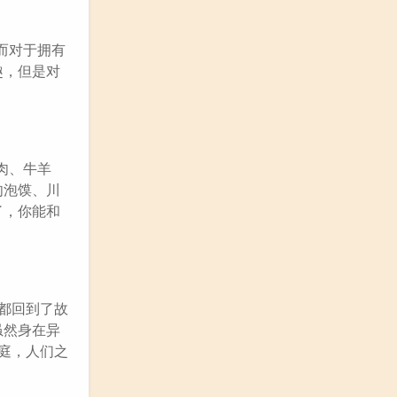
而对于拥有
趣，但是对
肉、牛羊
肉泡馍、川
了，你能和
都回到了故
虽然身在异
庭，人们之