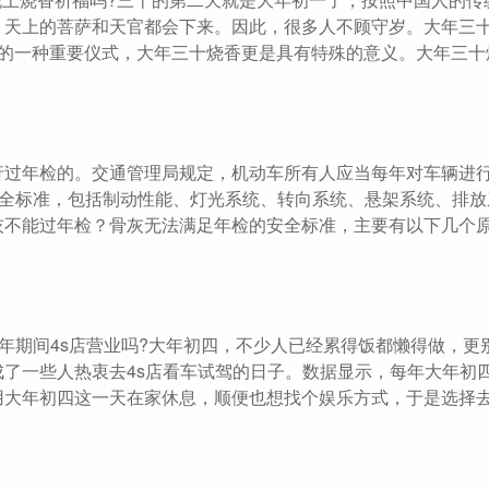
，天上的菩萨和天官都会下来。因此，很多人不顾守岁。大年三
中的一种重要仪式，大年三十烧香更是具有特殊的意义。大年三十
行过年检的。交通管理局规定，机动车所有人应当每年对车辆进
安全标准，包括制动性能、灯光系统、转向系统、悬架系统、排放
灰不能过年检？骨灰无法满足年检的安全标准，主要有以下几个
年期间4s店营业吗?大年初四，不少人已经累得饭都懒得做，更别
了一些人热衷去4s店看车试驾的日子。数据显示，每年大年初四
用大年初四这一天在家休息，顺便也想找个娱乐方式，于是选择去