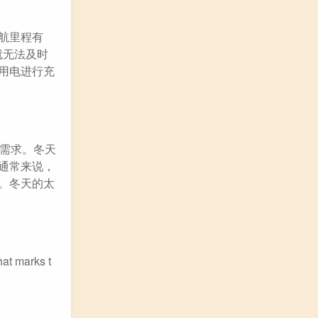
航里程有
就无法及时
用电进行充
的需求。冬天
通常来说，
。冬天的太
t marks t