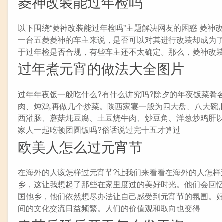
菱神改装能过年检吗
以下围绕“菱神改装能过年检吗”主题解决网友的困惑 菱神
一台五菱菱神的车主来说，是否可以对其进行改装却成为
于过年检是否合规，有些车主还不太确定。那么，菱神改
过年煮元宵的做法大全图片
过年年夜饭一般吃什么?有什么讲究吗?除夕的年夜饭菜肴
肉、炖鸡,再做几个炒菜。陕西家宴一般为四大盘、八大碗,
西灌肠、蘑菇炖豆腐、土豆烧牛肉、炒豆角、洋葱炒鸡肝
家人一起吃顿团圆饭吗?俗话说过完十五才算过
欧美人怎么过元宵节
在海外的人该怎样过元宵节?让我们来看看在海外的人怎
乡，这让我想起了那些在家里度过的美好时光。他们会回
国他乡，他们依然想尽办法让自己感受到元宵节的氛围。
间的文化交流日益频繁。人们的价值观和取向也变得