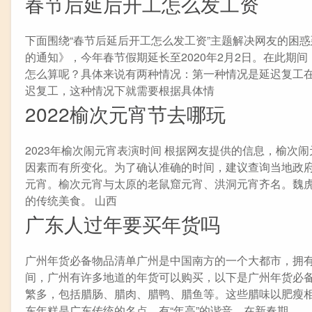
春节后延后开工怎么发工资
下面围绕“春节后延后开工怎么发工资”主题解决网友的困惑
的通知》，今年春节假期延长至2020年2月2日。在此
怎么算呢？具体来说有两种情况：第一种情况是延迟复工在
迟复工，这种情况下就需要根据具体情
2022榆次元宵节去哪玩
2023年榆次闹元宵表演时间 根据网友提供的信息，榆
因素而有所变化。为了确认准确的时间，建议查询当地政府
元宵。榆次元宵与太原的老鼠窟元宵、洪洞元宵齐名。魏
的传统美食。 山西
广东人过年要买年货吗
广州年货必备物品清单广州是中国南方的一个大都市，拥
间，广州有许多地道的年货可以购买，以下是广州年货必
繁多，包括腊肠、腊肉、腊鸭、腊鱼等。这些腊味以肥瘦
东年糕是广东传统的名点，有“年高”的谐音。在新春期