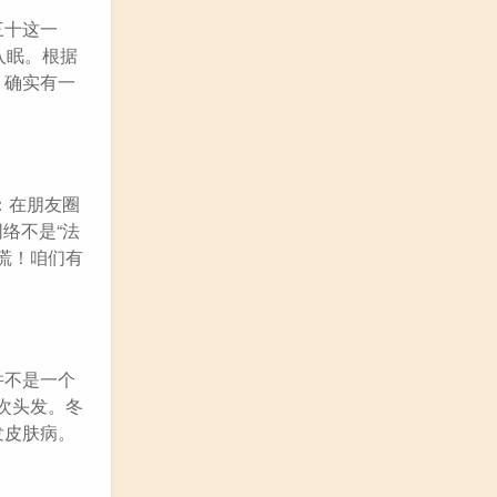
三十这一
入眠。根据
，确实有一
：在朋友圈
络不是“法
慌！咱们有
并不是一个
次头发。冬
发皮肤病。