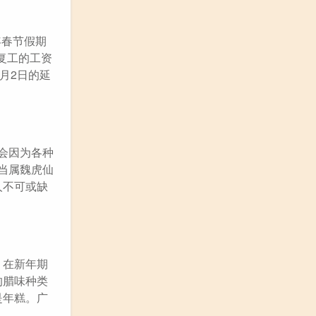
年春节假期
复工的工资
月2日的延
会因为各种
当属魏虎仙
人不可或缺
，在新年期
的腊味种类
是年糕。广