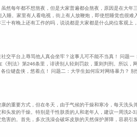
。虽然每年都不想熬夜，但是大家普遍都会熬夜，原因是在大年
能入睡。家里有人看电视，街上有人放鞭炮，即使想睡觉也很难
年三十有晚上还有工作的吗，说说都是大家都是什么岗位客观上
社交平台上辱骂他人真会坐牢？这事儿可不能不当真！ 问题一
在《刑法》第246条里，诽谤别人轻则罚款，重则判刑。所以，网
。各位键盘侠，悠着点！ 问题二：大学生如何应对网络暴力？ 别
健康的重要方式，但在冬天，由于气候的干燥和寒冷，每天洗头
和头发的干燥。特别是干性肤质的人和老年人，建议一周洗2-3
定危害的。首先，多次洗澡会破坏皮肤的天然保护屏障，容易引