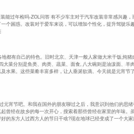
改装能过年检吗-ZOL问答 有不少车主对于汽车改装非常感兴趣，
了一个困惑。改装对于爱车来说，可以增加个性化，提升驾驶乐
装
各地都有自己的特色。旧时北京、天津一般人家做大米干饭,炖猪
四大菜分别是鱼类、肉类、蔬菜、面食, 八大碗则是油泼面、羊
以及水果。这些菜肴丰富多样，让人垂涎欲滴。今天就是元宵节
样过元宵节吧。和我在国外的朋友聊过之后，我意识到他们的思绪
忆起曾经在故乡的每一次开心，搜索着那些曾经在家里的年味。
好好的东方人过西方人的节日干啥?现在地球已经变成了一个大家