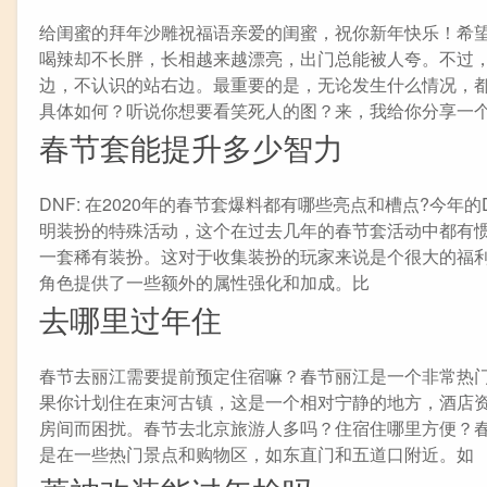
给闺蜜的拜年沙雕祝福语亲爱的闺蜜，祝你新年快乐！希
喝辣却不长胖，长相越来越漂亮，出门总能被人夸。不过
边，不认识的站右边。最重要的是，无论发生什么情况，
具体如何？听说你想要看笑死人的图？来，我给你分享一
春节套能提升多少智力
DNF: 在2020年的春节套爆料都有哪些亮点和槽点?今
明装扮的特殊活动，这个在过去几年的春节套活动中都有
一套稀有装扮。这对于收集装扮的玩家来说是个很大的福
角色提供了一些额外的属性强化和加成。比
去哪里过年住
春节去丽江需要提前预定住宿嘛？春节丽江是一个非常热
果你计划住在束河古镇，这是一个相对宁静的地方，酒店
房间而困扰。春节去北京旅游人多吗？住宿住哪里方便？
是在一些热门景点和购物区，如东直门和五道口附近。如