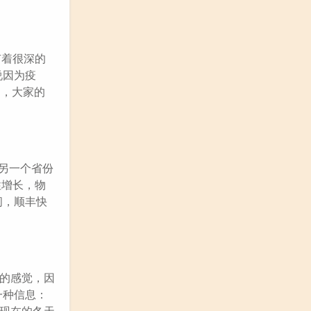
有着很深的
说因为疫
因，大家的
另一个省份
性增长，物
间，顺丰快
差的感觉，因
一种信息：
，现在的冬天