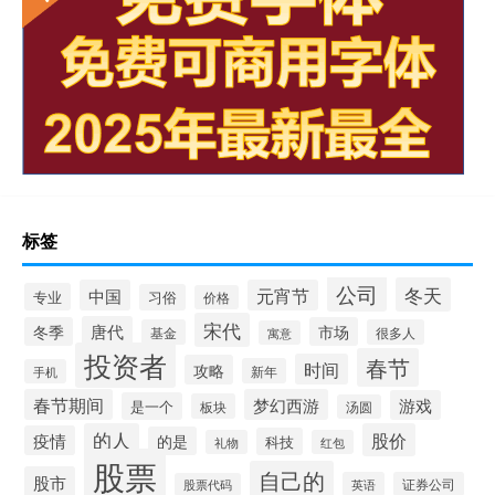
标签
公司
冬天
中国
元宵节
专业
习俗
价格
宋代
唐代
冬季
市场
基金
很多人
寓意
投资者
春节
时间
攻略
新年
手机
春节期间
梦幻西游
游戏
是一个
板块
汤圆
的人
股价
疫情
的是
科技
礼物
红包
股票
自己的
股市
英语
证券公司
股票代码