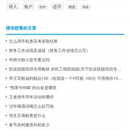
诗人
还不
账户
都是
软件
风险
猜你想看的文章
怎么用手机查高考录取结果
财务工作业绩及成就（财务工作业绩怎么写）
华师大附小是市重点吗
职业技能培训专用教材·农民工维权指南(关于职业技能培训专用教材·农民工维权指南简述)
帝王导航福利精品100（给我发一个H导航 100分 可用再给100）
“熊罴兮呴嗥”的出处是哪里
王者虎年拜年活动有哪些
过年喝酒没喝怎么处罚他
优生五项检查是什么
春节农村建房补助多少