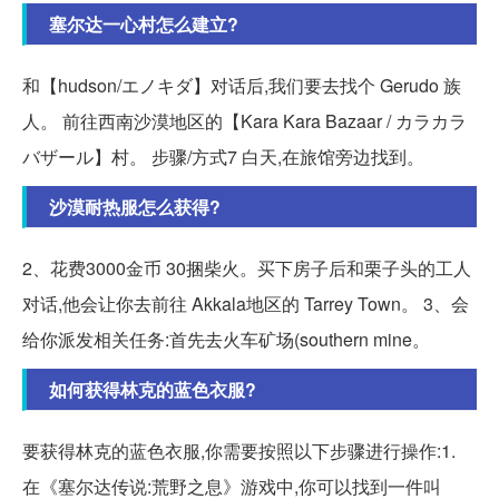
塞尔达一心村怎么建立?
和【hudson/エノキダ】对话后,我们要去找个 Gerudo 族
人。 前往西南沙漠地区的【Kara Kara Bazaar / カラカラ
バザール】村。 步骤/方式7 白天,在旅馆旁边找到。
沙漠耐热服怎么获得?
2、花费3000金币 30捆柴火。买下房子后和栗子头的工人
对话,他会让你去前往 Akkala地区的 Tarrey Town。 3、会
给你派发相关任务:首先去火车矿场(southern mine。
如何获得林克的蓝色衣服?
要获得林克的蓝色衣服,你需要按照以下步骤进行操作:1.
在《塞尔达传说:荒野之息》游戏中,你可以找到一件叫