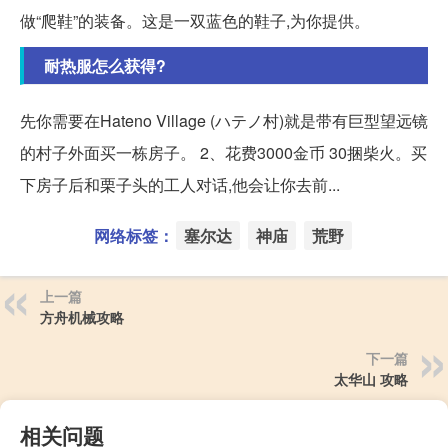
做“爬鞋”的装备。这是一双蓝色的鞋子,为你提供。
耐热服怎么获得?
先你需要在Hateno Village (ハテノ村)就是带有巨型望远镜
的村子外面买一栋房子。 2、花费3000金币 30捆柴火。买
下房子后和栗子头的工人对话,他会让你去前...
网络标签：
塞尔达
神庙
荒野
上一篇
方舟机械攻略
下一篇
太华山 攻略
相关问题