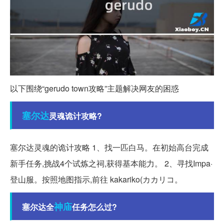
以下围绕“gerudo town攻略”主题解决网友的困惑
塞尔达
灵魂诡计攻略?
塞尔达灵魂的诡计攻略 1、找一匹白马。在初始高台完成
新手任务,挑战4个试炼之祠,获得基本能力。 2、寻找Impa·
登山服。按照地图指示,前往 kakariko(カカリコ。
神庙
塞尔达全
任务怎么过?