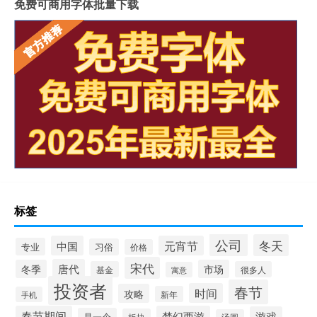
免费可商用字体批量下载
标签
公司
冬天
中国
元宵节
专业
习俗
价格
宋代
唐代
冬季
市场
基金
很多人
寓意
投资者
春节
时间
攻略
新年
手机
春节期间
梦幻西游
游戏
是一个
板块
汤圆