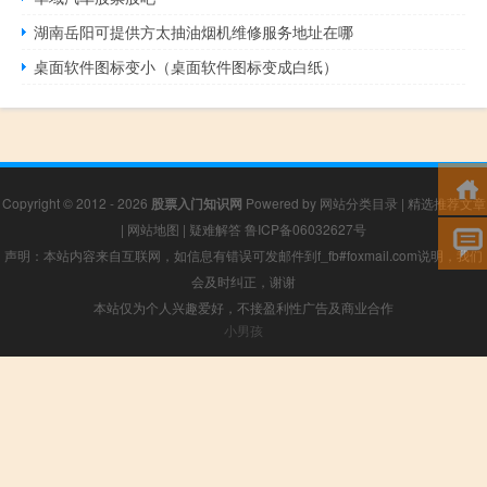
湖南岳阳可提供方太抽油烟机维修服务地址在哪
桌面软件图标变小（桌面软件图标变成白纸）
Copyright © 2012 - 2026
股票入门知识网
Powered by
网站分类目录
|
精选推荐文章
|
网站地图
|
疑难解答
鲁ICP备06032627号
声明：本站内容来自互联网，如信息有错误可发邮件到f_fb#foxmail.com说明，我们
会及时纠正，谢谢
本站仅为个人兴趣爱好，不接盈利性广告及商业合作
小男孩