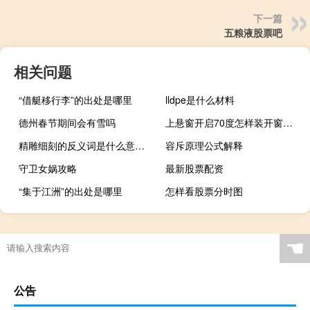
下一篇
五粮液股票吧
相关问题
“借艇移行李”的出处是哪里
lldpe是什么材料
德州春节期间会有雪吗
上悬窗开启70度怎样装开窗器（上悬窗）
精雕细刻的反义词是什么意思（精雕细刻的反义词）
容斥原理公式解释
守卫女娲攻略
最新股票配资
“集于江洲”的出处是哪里
怎样看股票分时图
☚
公告