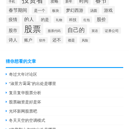
春节
时间
攻略
新年
手机
春节期间
梦幻西游
游戏
是一个
板块
汤圆
的人
股价
疫情
的是
科技
礼物
红包
股票
自己的
股市
英语
证券公司
股票代码
诗人
还不
账户
都是
软件
风险
猜你想看的文章
奇过大年讨论区
“淑景方霭霭”的出处是哪里
复旦复华股票分析
股票融资是好是坏
光环新网股票吧
冬天天空的空调模式