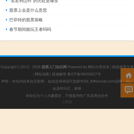
“览君荆山作”的出处是哪里
股票上会是什么意思
巴菲特的股票策略
春节期间能玩王者吗吗
Copyright © 2012 - 2026
股票入门知识网
Powered by
网站分类目录
|
精选推荐文章
|
网站地图
|
疑难解答
鲁ICP备06032627号
声明：本站内容来自互联网，如信息有错误可发邮件到f_fb#foxmail.com说明，我们
会及时纠正，谢谢
本站仅为个人兴趣爱好，不接盈利性广告及商业合作
小男孩