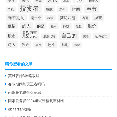
基金
很多人
寓意
投资者
春节
时间
攻略
新年
手机
春节期间
梦幻西游
游戏
是一个
板块
汤圆
的人
股价
疫情
的是
科技
礼物
红包
股票
自己的
股市
英语
证券公司
股票代码
诗人
还不
账户
都是
软件
风险
猜你想看的文章
英雄萨姆3攻略攻略
春节期间能玩王者吗吗
丙烷脱氢是什么意思
国家公务员2024考试资格复审材料
gb tarzan攻略