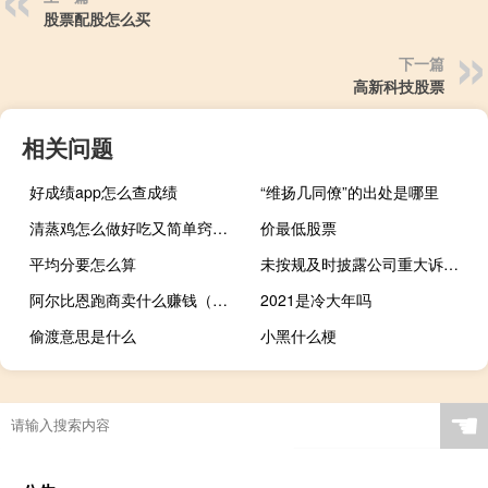
股票配股怎么买
下一篇
高新科技股票
相关问题
好成绩app怎么查成绩
“维扬几同僚”的出处是哪里
清蒸鸡怎么做好吃又简单窍门（清蒸鸡的家常做法）
价最低股票
平均分要怎么算
未按规及时披露公司重大诉讼仲裁及债务逾期等事项长药控股收山东证监局警示函
阿尔比恩跑商卖什么赚钱（魔域跑商怎么赚钱）
2021是冷大年吗
偷渡意思是什么
小黑什么梗
☚