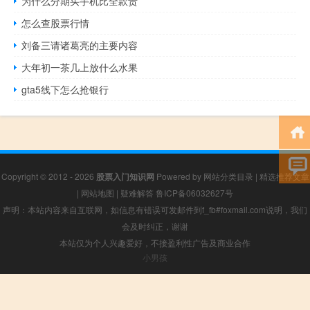
为什么分期买手机比全款贵
怎么查股票行情
刘备三请诸葛亮的主要内容
大年初一茶几上放什么水果
gta5线下怎么抢银行
Copyright © 2012 - 2026
股票入门知识网
Powered by
网站分类目录
|
精选推荐文章
|
网站地图
|
疑难解答
鲁ICP备06032627号
声明：本站内容来自互联网，如信息有错误可发邮件到f_fb#foxmail.com说明，我们
会及时纠正，谢谢
本站仅为个人兴趣爱好，不接盈利性广告及商业合作
小男孩