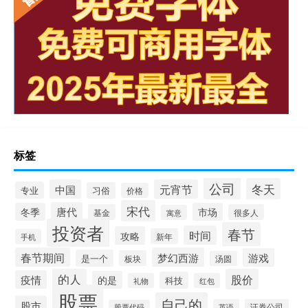
标签
公司
冬天
中国
元宵节
专业
习俗
价格
宋代
唐代
冬季
市场
基金
很多人
寓意
投资者
春节
时间
攻略
新年
手机
春节期间
梦幻西游
游戏
是一个
板块
汤圆
的人
股价
疫情
的是
科技
礼物
红包
股票
自己的
股市
英语
证券公司
股票代码