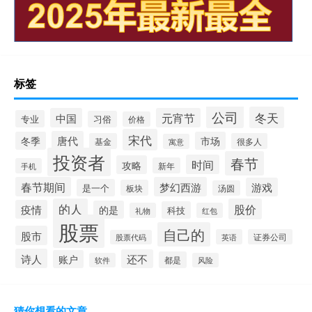
标签
公司
冬天
中国
元宵节
专业
习俗
价格
宋代
唐代
冬季
市场
基金
很多人
寓意
投资者
春节
时间
攻略
新年
手机
春节期间
梦幻西游
游戏
是一个
板块
汤圆
的人
股价
疫情
的是
科技
礼物
红包
股票
自己的
股市
英语
证券公司
股票代码
诗人
还不
账户
都是
软件
风险
猜你想看的文章