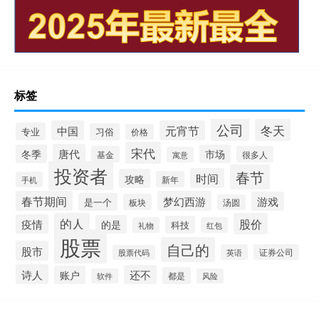
标签
公司
冬天
中国
元宵节
专业
习俗
价格
宋代
唐代
冬季
市场
基金
很多人
寓意
投资者
春节
时间
攻略
新年
手机
春节期间
梦幻西游
游戏
是一个
板块
汤圆
的人
股价
疫情
的是
科技
礼物
红包
股票
自己的
股市
英语
证券公司
股票代码
诗人
还不
账户
都是
软件
风险