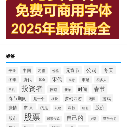
标签
公司
冬天
中国
元宵节
专业
习俗
价格
宋代
唐代
冬季
市场
基金
很多人
寓意
投资者
春节
时间
攻略
新年
手机
春节期间
梦幻西游
游戏
是一个
板块
汤圆
的人
股价
疫情
的是
科技
礼物
红包
股票
自己的
股市
英语
证券公司
股票代码