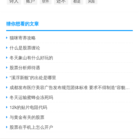
诗人
还不
账户
都是
软件
风险
猜你想看的文章
猫咪寄养攻略
什么是股票缠论
冬天象山有什么好玩的
股票分析师待遇
“溪浮新舰”的出处是哪里
成都发布医疗美容广告发布规范团体标准 要求不得制造“容貌焦虑”
冬天运输蜜蜂会冻死吗
12k的贴片电阻代码
与黄金有关的股票
股票在手机上怎么开户