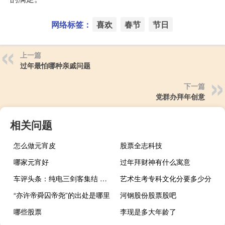
网络标签：
喜欢
春节
节日
上一篇
过年最怕哪种亲戚问题
下一篇
党群办拜年创意
相关问题
怎么做元宵皮
股票全志科技
哪家元宵好
过年拜财神有什么寓意
车评头条：纯电三剑客集结 抢先试驾大众纯电系列
艺术生考专科文化分要多少分
“亦许帝舜囚帝尧”的出处是哪里
河钢股份股票股吧
哪些股票
李现是多大年龄了