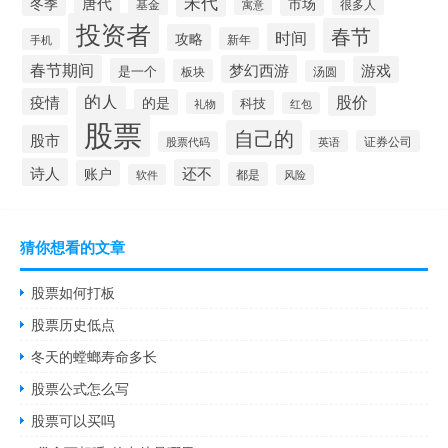
宋代
唐代
冬季
市场
基金
很多人
寓意
投资者
春节
时间
攻略
新年
手机
春节期间
梦幻西游
游戏
是一个
板块
汤圆
的人
股价
疫情
的是
科技
礼物
红包
股票
自己的
股市
英语
证券公司
股票代码
诗人
还不
账户
都是
软件
风险
猜你想看的文章
股票如何打板
股票历史低点
冬天的螳螂寿命多长
股票公式怎么写
股票可以买吗