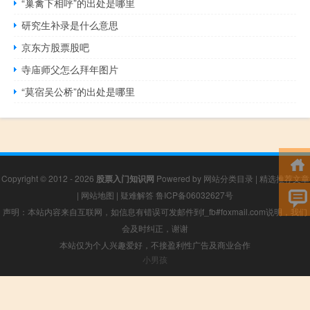
“巢禽下相呼”的出处是哪里
研究生补录是什么意思
京东方股票股吧
寺庙师父怎么拜年图片
“莫宿吴公桥”的出处是哪里
Copyright © 2012 - 2026
股票入门知识网
Powered by
网站分类目录
|
精选推荐文章
|
网站地图
|
疑难解答
鲁ICP备06032627号
声明：本站内容来自互联网，如信息有错误可发邮件到f_fb#foxmail.com说明，我们
会及时纠正，谢谢
本站仅为个人兴趣爱好，不接盈利性广告及商业合作
小男孩