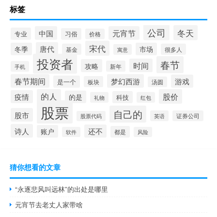
标签
公司
冬天
中国
元宵节
专业
习俗
价格
宋代
唐代
冬季
市场
基金
很多人
寓意
投资者
春节
时间
攻略
新年
手机
春节期间
梦幻西游
游戏
是一个
板块
汤圆
的人
股价
疫情
的是
科技
礼物
红包
股票
自己的
股市
英语
证券公司
股票代码
诗人
还不
账户
都是
软件
风险
猜你想看的文章
“永逐悲风叫远林”的出处是哪里
元宵节去老丈人家带啥