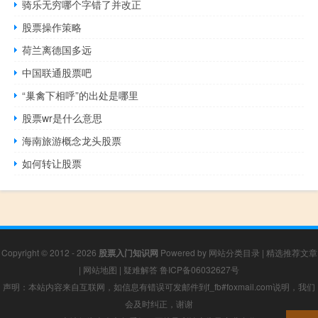
骑乐无穷哪个字错了并改正
股票操作策略
荷兰离德国多远
中国联通股票吧
“巢禽下相呼”的出处是哪里
股票wr是什么意思
海南旅游概念龙头股票
如何转让股票
Copyright © 2012 - 2026
股票入门知识网
Powered by
网站分类目录
|
精选推荐文章
|
网站地图
|
疑难解答
鲁ICP备06032627号
声明：本站内容来自互联网，如信息有错误可发邮件到f_fb#foxmail.com说明，我们
会及时纠正，谢谢