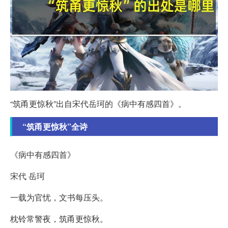
“筑甬更惊秋”出自宋代岳珂的《病中有感四首》。
“筑甬更惊秋”全诗
《病中有感四首》
宋代 岳珂
一载为官忧，文书每压头。
枕铃常警夜，筑甬更惊秋。