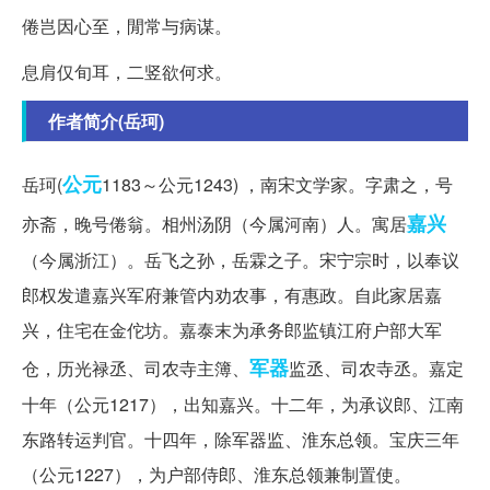
倦岂因心至，閒常与病谋。
息肩仅旬耳，二竖欲何求。
作者简介(岳珂)
公元
岳珂(
1183～公元1243) ，南宋文学家。字肃之，号
嘉兴
亦斋，晚号倦翁。相州汤阴（今属河南）人。寓居
（今属浙江）。岳飞之孙，岳霖之子。宋宁宗时，以奉议
郎权发遣嘉兴军府兼管内劝农事，有惠政。自此家居嘉
兴，住宅在金佗坊。嘉泰末为承务郎监镇江府户部大军
军器
仓，历光禄丞、司农寺主簿、
监丞、司农寺丞。嘉定
十年（公元1217），出知嘉兴。十二年，为承议郎、江南
东路转运判官。十四年，除军器监、淮东总领。宝庆三年
（公元1227），为户部侍郎、淮东总领兼制置使。