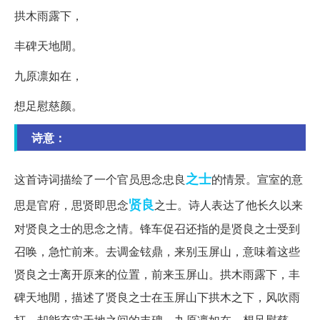
拱木雨露下，
丰碑天地閒。
九原凛如在，
想足慰慈颜。
诗意：
之士
这首诗词描绘了一个官员思念忠良
的情景。宣室的意
贤良
思是官府，思贤即思念
之士。诗人表达了他长久以来
对贤良之士的思念之情。锋车促召还指的是贤良之士受到
召唤，急忙前来。去调金铉鼎，来别玉屏山，意味着这些
贤良之士离开原来的位置，前来玉屏山。拱木雨露下，丰
碑天地閒，描述了贤良之士在玉屏山下拱木之下，风吹雨
打，却能充实天地之间的丰碑。九原凛如在，想足慰慈