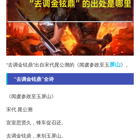
屏山
“去调金铉鼎”出自宋代晁公溯的《闻虞参政至玉
》。
“去调金铉鼎”全诗
《闻虞参政至玉屏山》
宋代 晁公溯
宣室思贤久，锋车促召还。
去调金铉鼎，来别玉屏山。