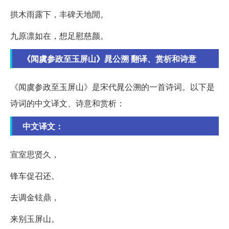
拱木雨露下，丰碑天地閒。
九原凛如在，想足慰慈颜。
《闻虞参政至玉屏山》晁公溯 翻译、赏析和诗意
《闻虞参政至玉屏山》是宋代晁公溯的一首诗词。以下是
诗词的中文译文、诗意和赏析：
中文译文：
宣室思贤久，
锋车促召还。
去调金铉鼎，
来别玉屏山。