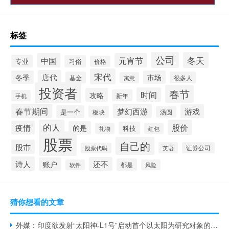
标签
公司
冬天
中国
元宵节
专业
习俗
价格
宋代
唐代
冬季
市场
基金
很多人
寓意
投资者
春节
时间
攻略
新年
手机
春节期间
梦幻西游
游戏
是一个
板块
汤圆
的人
股价
疫情
的是
科技
礼物
红包
股票
自己的
股市
英语
证券公司
股票代码
诗人
还不
账户
都是
软件
风险
猜你想看的文章
外媒：印度欲发射“太阳神-L1号”启动首个以太阳为研究对象的太空任务