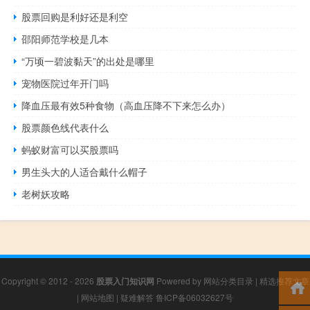
股票回购是利好还是利空
邵阳师范学校是几本
“万顷一碧波黏天”的出处是哪里
宠物医院过年开门吗
降血压最有效5种食物（高血压降不下来怎么办）
股票颜色线代表什么
蚂蚁财富可以买股票吗
男生头大的人适合戴什么帽子
老树妖攻略
Copyright © 2012 - 2026
股票入门知识网
Powered by
网站分类目录
|
精选推荐文章
|
网站地图
|
疑难解答
鲁ICP备06032627号