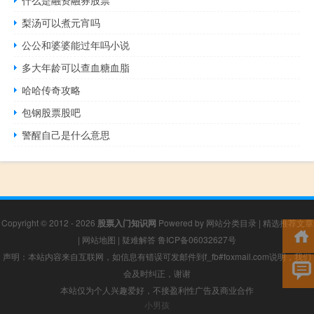
梨汤可以煮元宵吗
公公和婆婆能过年吗小说
多大年龄可以查血糖血脂
哈哈传奇攻略
包钢股票股吧
警醒自己是什么意思
Copyright © 2012 - 2026
股票入门知识网
Powered by
网站分类目录
|
精选推荐文章
|
网站地图
|
疑难解答
鲁ICP备06032627号
声明：本站内容来自互联网，如信息有错误可发邮件到f_fb#foxmail.com说明，我们
会及时纠正，谢谢
本站仅为个人兴趣爱好，不接盈利性广告及商业合作
小男孩