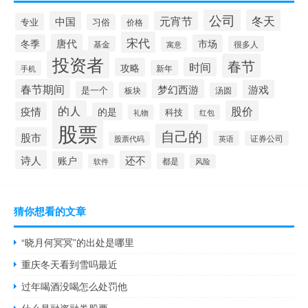
公司
冬天
中国
元宵节
专业
习俗
价格
宋代
唐代
冬季
市场
基金
很多人
寓意
投资者
春节
时间
攻略
新年
手机
春节期间
梦幻西游
游戏
是一个
板块
汤圆
的人
股价
疫情
的是
科技
礼物
红包
股票
自己的
股市
英语
证券公司
股票代码
诗人
还不
账户
都是
软件
风险
猜你想看的文章
“晓月何冥冥”的出处是哪里
重庆冬天看到雪吗最近
过年喝酒没喝怎么处罚他
什么是融资融券股票