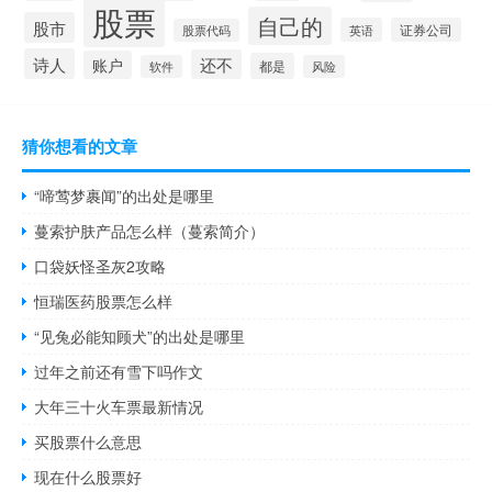
股票
自己的
股市
英语
证券公司
股票代码
诗人
还不
账户
都是
软件
风险
猜你想看的文章
“啼莺梦裹闻”的出处是哪里
蔓索护肤产品怎么样（蔓索简介）
口袋妖怪圣灰2攻略
恒瑞医药股票怎么样
“见兔必能知顾犬”的出处是哪里
过年之前还有雪下吗作文
大年三十火车票最新情况
买股票什么意思
现在什么股票好