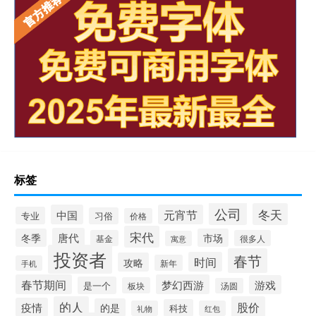
标签
公司
冬天
中国
元宵节
专业
习俗
价格
宋代
唐代
冬季
市场
基金
很多人
寓意
投资者
春节
时间
攻略
新年
手机
春节期间
梦幻西游
游戏
是一个
板块
汤圆
的人
股价
疫情
的是
科技
礼物
红包