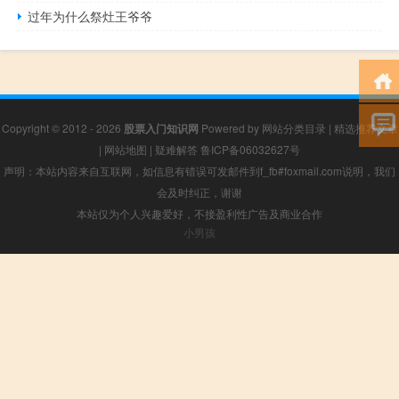
过年为什么祭灶王爷爷
Copyright © 2012 - 2026
股票入门知识网
Powered by
网站分类目录
|
精选推荐文章
|
网站地图
|
疑难解答
鲁ICP备06032627号
声明：本站内容来自互联网，如信息有错误可发邮件到f_fb#foxmail.com说明，我们
会及时纠正，谢谢
本站仅为个人兴趣爱好，不接盈利性广告及商业合作
小男孩