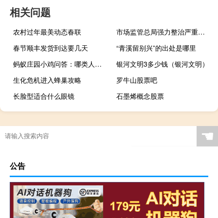
相关问题
农村过年最美动态春联
市场监管总局强力整治严重违法失信行为 持续净化市场环境
春节顺丰发货到达要几天
“青溪留别兴”的出处是哪里
蚂蚁庄园小鸡问答：哪类人更容易患龋齿蚂蚁庄园
银河文明3多少钱（银河文明）
生化危机进入蜂巢攻略
罗牛山股票吧
长脸型适合什么眼镜
石墨烯概念股票
☚
公告