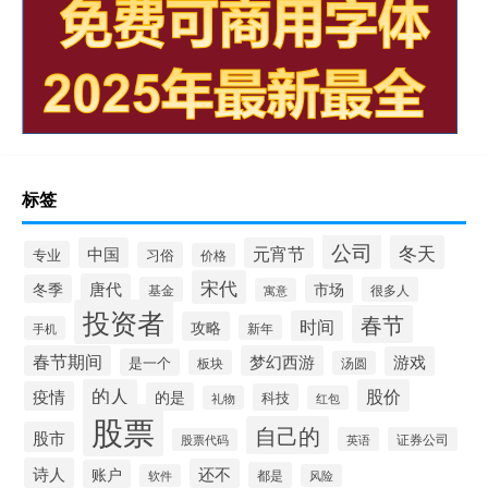
标签
公司
冬天
中国
元宵节
专业
习俗
价格
宋代
唐代
冬季
市场
基金
很多人
寓意
投资者
春节
时间
攻略
新年
手机
春节期间
梦幻西游
游戏
是一个
板块
汤圆
的人
股价
疫情
的是
科技
礼物
红包
股票
自己的
股市
英语
证券公司
股票代码
诗人
还不
账户
都是
软件
风险