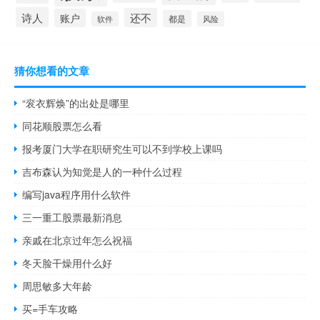
诗人
还不
账户
都是
软件
风险
猜你想看的文章
“衮衣辉焕”的出处是哪里
同花顺股票怎么看
报考厦门大学在职研究生可以不到学校上课吗
吉布森认为知觉是人的一种什么过程
编写java程序用什么软件
三一重工股票最新消息
亲戚在北京过年怎么祝福
冬天脸干燥用什么好
周思敏多大年龄
买=手车攻略