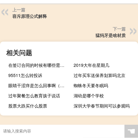
上一篇
容斥原理公式解释
下一篇
猛犸牙是啥材质
相关问题
在签订合同的时候有哪些需要注意的事项
2019大年在星期几
95511怎么转投诉
过年买车送保养划算吗北京
眼睛干涩痒是怎么回事啊（眼睛干涩痒是怎么回事）
蜘蛛冬天要冬眠吗
过年聚餐怎么教育孩子说话
湖幼是哪个学校
股票大跌买什么股票
深圳大学春节期间可以参观吗
☚