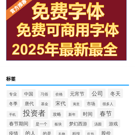
标签
公司
冬天
中国
元宵节
专业
习俗
价格
宋代
唐代
冬季
市场
基金
很多人
寓意
投资者
春节
时间
攻略
新年
手机
春节期间
梦幻西游
游戏
是一个
板块
汤圆
的人
股价
疫情
的是
科技
礼物
红包