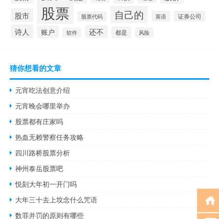
股票
自己的
股市
英语
证券公司
股票代码
诗人
还不
账户
都是
软件
风险
猜你想看的文章
元宵吃法创意介绍
元宵晚会哪里举办
股票都有庄家吗
热血无赖警察任务攻略
四川路桥股票分析
神州泰岳股票吧
悦刻大年初一开门吗
大年三十去上坟念什么咒语
数罪并罚的原则有哪些