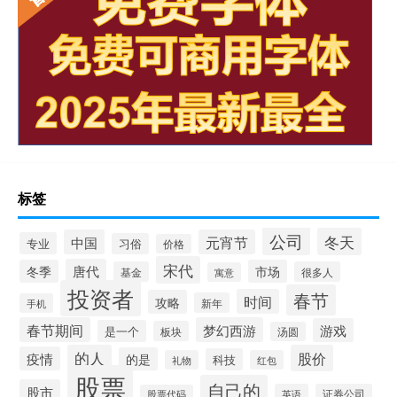
标签
公司
冬天
中国
元宵节
专业
习俗
价格
宋代
唐代
冬季
市场
基金
很多人
寓意
投资者
春节
时间
攻略
新年
手机
春节期间
梦幻西游
游戏
是一个
板块
汤圆
的人
股价
疫情
的是
科技
礼物
红包
股票
自己的
股市
英语
证券公司
股票代码