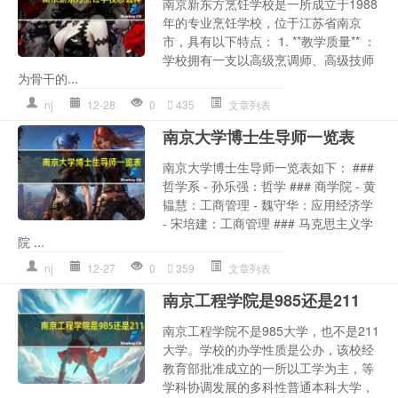
南京新东方烹饪学校是一所成立于1988
年的专业烹饪学校，位于江苏省南京
市，具有以下特点： 1. **教学质量** ：
学校拥有一支以高级烹调师、高级技师
为骨干的...
nj
12-28
0
435
文章列表
南京大学博士生导师一览表
南京大学博士生导师一览表如下： ###
哲学系 - 孙乐强：哲学 ### 商学院 - 黄
韫慧：工商管理 - 魏守华：应用经济学
- 宋培建：工商管理 ### 马克思主义学
院 ...
nj
12-27
0
359
文章列表
南京工程学院是985还是211
南京工程学院不是985大学，也不是211
大学。学校的办学性质是公办，该校经
教育部批准成立的一所以工学为主，等
学科协调发展的多科性普通本科大学，