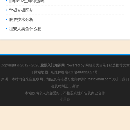
邯郸802过年停运吗
学硕专硕区别
股票技术分析
祖安人卖鱼什么梗
Copyright © 2012 - 2026
股票入门知识网
Powered by
网站分类目录
|
精选推荐文章
|
网站地图
|
疑难解答
鲁ICP备06032627号
声明：本站内容来自互联网，如信息有错误可发邮件到f_fb#foxmail.com说明，我们
会及时纠正，谢谢
本站仅为个人兴趣爱好，不接盈利性广告及商业合作
小男孩