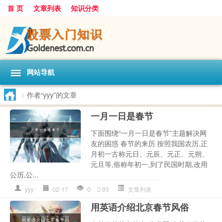
首 页
文章列表
知识分类
网站导航
>
作者“yyy”的文章
一月一日是春节
下面围绕“一月一日是春节”主题解决网
友的困惑 春节的来历 按照我国农历,正
月初一古称元日、元辰、元正、元朔、
元旦等,俗称年初一,到了民国时期,改用
公历,公...
yyy
02-17
0
93
文章列表
用英语介绍北京春节风俗