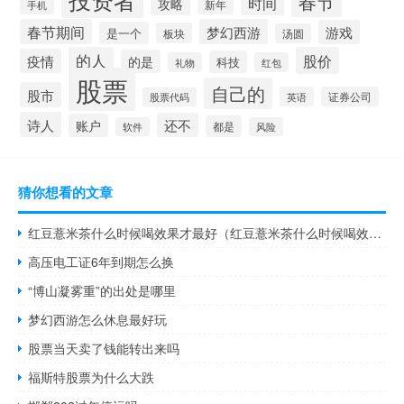
春节
时间
攻略
新年
手机
春节期间
梦幻西游
游戏
是一个
板块
汤圆
的人
股价
疫情
的是
科技
礼物
红包
股票
自己的
股市
英语
证券公司
股票代码
诗人
还不
账户
都是
软件
风险
猜你想看的文章
红豆薏米茶什么时候喝效果才最好（红豆薏米茶什么时候喝效果最好）
高压电工证6年到期怎么换
“博山凝雾重”的出处是哪里
梦幻西游怎么休息最好玩
股票当天卖了钱能转出来吗
福斯特股票为什么大跌