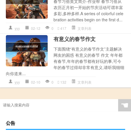
春节习俗英文简介-作业帮 春节习俗从
农历正月初一开始的节庆活动可谓丰富
多彩,多种多样.A series of colorful cele
bration activities begin on the first d...
yyy
02-12
0
417
文章列表
有意义的春节作文
下面围绕“有意义的春节作文”主题解决
网友的困惑 有意义的春节 作文 年年都
有春节,年年的春节都有好玩的事,可今
年的春节过得却非常有意义,请听我细细
向你道来...
yyy
02-10
0
132
文章列表
☚
公告