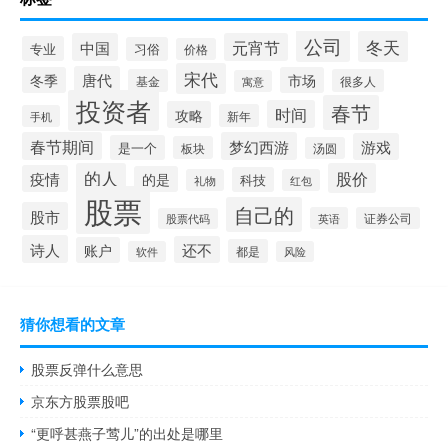
公司
冬天
中国
元宵节
专业
习俗
价格
宋代
唐代
冬季
市场
基金
很多人
寓意
投资者
春节
时间
攻略
新年
手机
春节期间
梦幻西游
游戏
是一个
板块
汤圆
的人
股价
疫情
的是
科技
礼物
红包
股票
自己的
股市
英语
证券公司
股票代码
诗人
还不
账户
都是
软件
风险
猜你想看的文章
股票反弹什么意思
京东方股票股吧
“更呼甚燕子莺儿”的出处是哪里