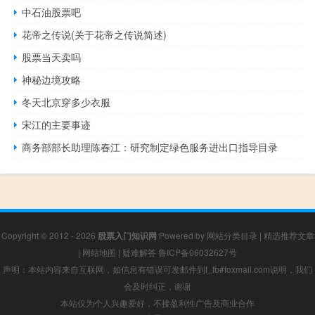
中石油股票吧
花帝之传说(关于花帝之传说简述)
股票当天卖吗
神秘边境攻略
冬天北京穿多少衣服
宋江的主要事迹
商务部部长助理陈春江：研究制定绿色服务进出口指导目录
Copyright © 2012 - 2026
股票入门知识网
Powered by
网站分类目录
|
精选推荐文章
|
网站地图
|
疑难解答
鲁ICP备06032627号
声明：本站内容来自互联网，如信息有错误可发邮件到f_fb#foxmail.com说明，我们
会及时纠正，谢谢
本站仅为个人兴趣爱好，不接盈利性广告及商业合作