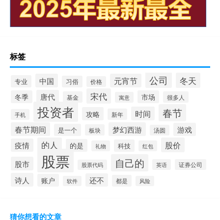
标签
公司
冬天
中国
元宵节
专业
习俗
价格
宋代
唐代
冬季
市场
基金
很多人
寓意
投资者
春节
时间
攻略
新年
手机
春节期间
梦幻西游
游戏
是一个
板块
汤圆
的人
股价
疫情
的是
科技
礼物
红包
股票
自己的
股市
英语
证券公司
股票代码
诗人
还不
账户
都是
软件
风险
猜你想看的文章