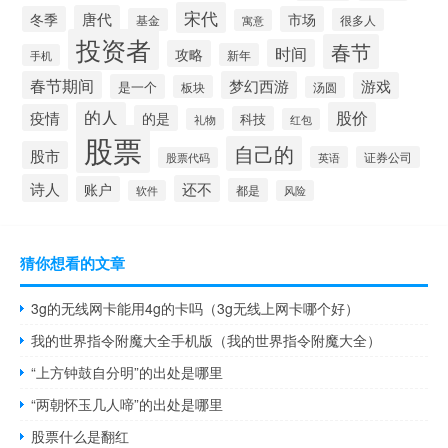
宋代
唐代
冬季
市场
基金
很多人
寓意
投资者
春节
时间
攻略
新年
手机
春节期间
梦幻西游
游戏
是一个
板块
汤圆
的人
股价
疫情
的是
科技
礼物
红包
股票
自己的
股市
英语
证券公司
股票代码
诗人
还不
账户
都是
软件
风险
猜你想看的文章
3g的无线网卡能用4g的卡吗（3g无线上网卡哪个好）
我的世界指令附魔大全手机版（我的世界指令附魔大全）
“上方钟鼓自分明”的出处是哪里
“两朝怀玉几人啼”的出处是哪里
股票什么是翻红