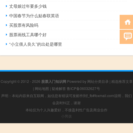
丈母娘过年要多少钱
中国春节为什么贴春联英语
买股票有风险吗
股票画线工具哪个好
“小立偎人良久”的出处是哪里
Copyright © 2012 - 2026
股票入门知识网
Powered by
网站分类目录
|
精选推荐文章
|
网站地图
|
疑难解答
鲁ICP备06032627号
声明：本站内容来自互联网，如信息有错误可发邮件到f_fb#foxmail.com说明，我们
会及时纠正，谢谢
本站仅为个人兴趣爱好，不接盈利性广告及商业合作
小男孩