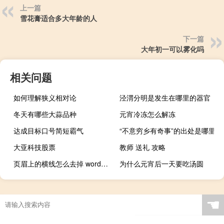
上一篇
雪花膏适合多大年龄的人
下一篇
大年初一可以雾化吗
相关问题
如何理解狭义相对论
泾渭分明是发生在哪里的器官
冬天有哪些大蒜品种
元宵冷冻怎么解冻
达成目标口号简短霸气
“不意穷乡有奇事”的出处是哪里
大亚科技股票
教师 送礼 攻略
页眉上的横线怎么去掉 word2003 word2007
为什么元宵后一天要吃汤圆
☚