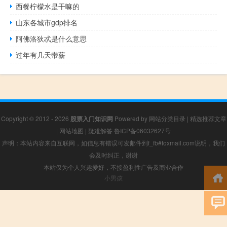
西餐柠檬水是干嘛的
山东各城市gdp排名
阿佛洛狄忒是什么意思
过年有几天带薪
Copyright © 2012 - 2026
股票入门知识网
Powered by
网站分类目录
|
精选推荐文章
|
网站地图
|
疑难解答
鲁ICP备06032627号
声明：本站内容来自互联网，如信息有错误可发邮件到f_fb#foxmail.com说明，我们
会及时纠正，谢谢
本站仅为个人兴趣爱好，不接盈利性广告及商业合作
小男孩