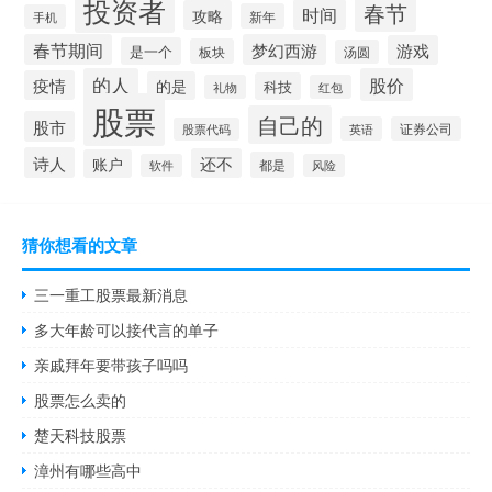
投资者
春节
时间
攻略
新年
手机
春节期间
梦幻西游
游戏
是一个
板块
汤圆
的人
股价
疫情
的是
科技
礼物
红包
股票
自己的
股市
英语
证券公司
股票代码
诗人
还不
账户
都是
软件
风险
猜你想看的文章
三一重工股票最新消息
多大年龄可以接代言的单子
亲戚拜年要带孩子吗吗
股票怎么卖的
楚天科技股票
漳州有哪些高中