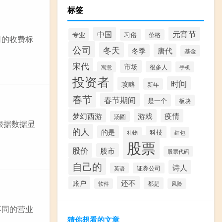
标签
中国
元宵节
专业
习俗
价格
司的收费标
公司
冬天
唐代
冬季
基金
宋代
市场
很多人
寓意
手机
投资者
时间
攻略
新年
春节
春节期间
是一个
板块
梦幻西游
游戏
疫情
汤圆
根据数据显
的人
的是
科技
礼物
红包
股票
股价
股市
股票代码
自己的
诗人
英语
证券公司
还不
账户
都是
软件
风险
不同的营业
猜你想看的文章