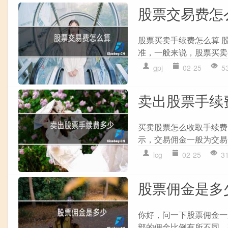
股票交易费怎
股票买卖手续费怎么算 
准，一般来说，股票买卖手
gpj
02-25
5
卖出股票手续
买卖股票怎么收取手续费
示，交易佣金一般为交易金
lcg
02-25
3
股票佣金是多
你好，问一下股票佣金一
部的佣金比例有所不同。有