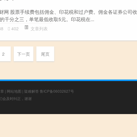
希财网 股票手续费包括佣金、印花税和过户费。佣金各证券公司
千分之三，单笔最低收取5元。印花税在...
38
402
文章列表
2
下一页
尾页
文章
|
网站地图
|
疑难解答
鲁ICP备06032627号
，我们会及时纠正，谢谢