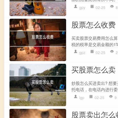
gpy
02-25
8
股票怎么收费
买卖股票交易费用怎么算
税的税率是交易金额的1‰
gpz
02-25
2
买股票怎么卖
炒股怎么买进卖出? 想
托电话，在电话内进行委
lgp
02-25
9
股票卖出怎么