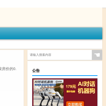
☚
按房价的0.
公告