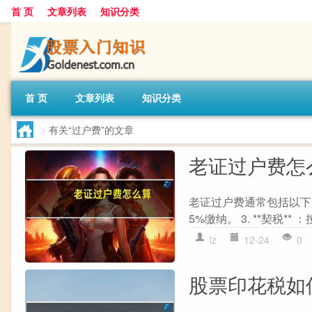
首 页
文章列表
知识分类
首 页
文章列表
知识分类
>
有关“过户费”的文章
老证过户费怎
老证过户费通常包括以下几项费
5%缴纳。 3. **契税** 
lz
12-24
0
股票印花税如