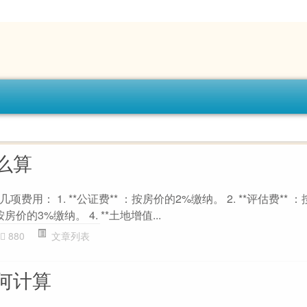
么算
用： 1. **公证费** ：按房价的2%缴纳。 2. **评估费** ：
：按房价的3%缴纳。 4. **土地增值...
880
文章列表
何计算