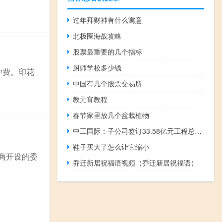
过年拜财神有什么寓意
北极圈海战攻略
股票最重要的几个指标
厨师学校多少钱
户费。印花
中国有几个股票交易所
教元宵教程
春节家里放几个盆栽植物
中工国际：子公司签订33.58亿元工程总承包合同
鞋子买大了怎么让它缩小
商开设的委
乔迁新居祝福语视频（乔迁新居祝福语）