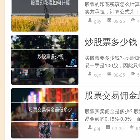
股票的印花税该怎么计算
卖方承担，计算公式为：股
gpy
02-25
4
炒股票多少钱
买股票要多少钱?-股票
易一手是100股，因此只
cgp
02-25
5
股票交易佣金
股票买卖佣金是多少? 
易金额的0.15%-0.3%
gpj
02-25
8