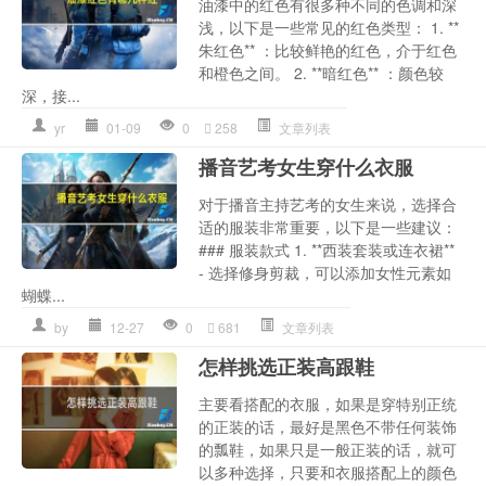
油漆中的红色有很多种不同的色调和深
浅，以下是一些常见的红色类型： 1. **
朱红色** ：比较鲜艳的红色，介于红色
和橙色之间。 2. **暗红色** ：颜色较
深，接...
yr
01-09
0
258
文章列表
播音艺考女生穿什么衣服
对于播音主持艺考的女生来说，选择合
适的服装非常重要，以下是一些建议：
### 服装款式 1. **西装套装或连衣裙**
- 选择修身剪裁，可以添加女性元素如
蝴蝶...
by
12-27
0
681
文章列表
怎样挑选正装高跟鞋
主要看搭配的衣服，如果是穿特别正统
的正装的话，最好是黑色不带任何装饰
的瓢鞋，如果只是一般正装的话，就可
以多种选择，只要和衣服搭配上的颜色