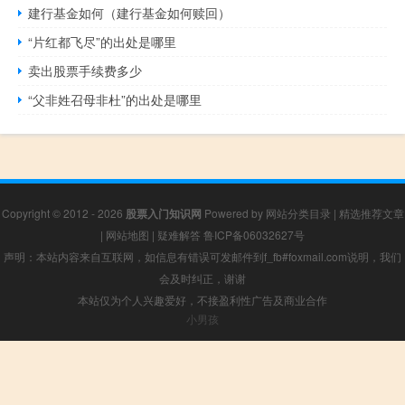
建行基金如何（建行基金如何赎回）
“片红都飞尽”的出处是哪里
卖出股票手续费多少
“父非姓召母非杜”的出处是哪里
Copyright © 2012 - 2026
股票入门知识网
Powered by
网站分类目录
|
精选推荐文章
|
网站地图
|
疑难解答
鲁ICP备06032627号
声明：本站内容来自互联网，如信息有错误可发邮件到f_fb#foxmail.com说明，我们
会及时纠正，谢谢
本站仅为个人兴趣爱好，不接盈利性广告及商业合作
小男孩