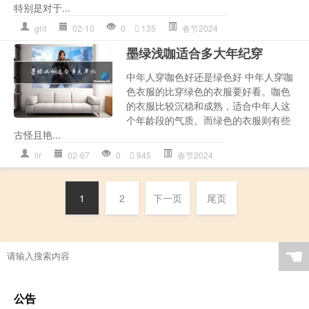
特别是对于...
gnt
02-10
0
135
春节2024
墨绿浅咖适合多大年纪穿
中年人穿咖色好还是绿色好 中年人穿咖
色衣服的比穿绿色的衣服要好看。咖色
的衣服比较沉稳和成熟，适合中年人这
个年龄段的气质。而绿色的衣服则有些
古怪且艳...
llr
02-07
0
945
春节2024
1
2
下一页
尾页
☚
公告