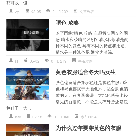
都可以，但...
zyt
08-05
0
932
文章列表
晴色 攻略
以下围绕“晴色 攻略”主题解决网友的困
惑 晴水和茶晴的区别? 晴水和茶晴是两
种不同的颜色,具有不同的特点和用途。
晴水是一种浅色系,通常为淡绿...
rs
05-02
0
219
手游攻略
黄色衣服适合冬天吗女生
肤色偏黄适合穿驼色还是褐色衣服? 驼
色和褐色都属于大地色系，适合肤色偏
黄的人。在冬季来讲，大地色系是比较
常见的百搭款，不论是大衣外套还是包
包鞋子，大...
hsy
02-18
0
960
春节2024
为什么过年要穿黄色的衣服