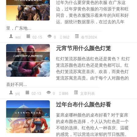
过年为什么要穿黄色的衣服 在广东这
边，过年穿黄色衣服的习俗源于黄和旺
同音，黄色衣服预示着来年的兴旺和好
运。据统计数据显示，在过去的几年
里，广东地...
wsl
02-15
0
962
春节2024
元宵节用什么颜色灯笼
红灯笼流苏颜色选红色还是黄色？ 红灯
笼流苏颜色选红色还是黄色都可以。红
色灯笼流苏寓意喜庆、欢喜，而黄色灯
笼流苏寓意高贵。由于每个人对颜色的
喜好不同...
yxj
02-13
0
886
文章列表
过年台布什么颜色好看
宴席桌哪种颜色的桌布好看? 对于宴席
的桌布颜色选择，个人认为红色是一个
不错的选择。红色给人一种喜庆、温暖
的感觉，可以营造出浓郁的节日氛围。