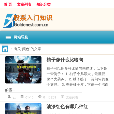
首 页
文章列表
知识分类
网站导航
>
有关“颜色”的文章
柚子像什么比喻句
柚子可以用多种比喻句来描述，以下是
一些例子： 1. 柚子个儿最大，最显眼，
像个大葫芦。 2. 柚子熟了，沉甸甸的像
个篮球。 3. 剥开柚子皮，它像一个洁白
的雪...
yz
01-10
0
259
文章列表
油漆红色有哪几种红