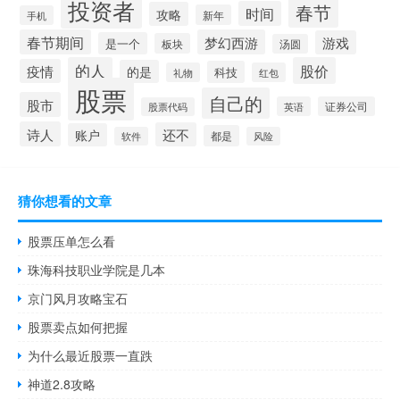
投资者
春节
时间
攻略
新年
手机
春节期间
梦幻西游
游戏
是一个
板块
汤圆
的人
股价
疫情
的是
科技
礼物
红包
股票
自己的
股市
英语
证券公司
股票代码
诗人
还不
账户
都是
软件
风险
猜你想看的文章
股票压单怎么看
珠海科技职业学院是几本
京门风月攻略宝石
股票卖点如何把握
为什么最近股票一直跌
神道2.8攻略