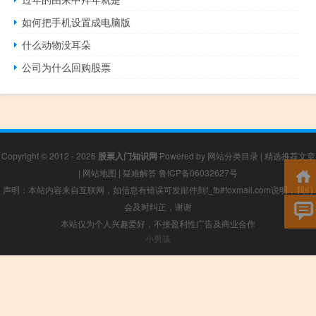
如何把手机设置成电脑版
什么动物没耳朵
公司为什么回购股票
Copyright © 2012 - 2026
股票入门知识网
Powered by
网站分类目录
|
精选推荐文章
|
网站地图
|
疑难解答
鲁ICP备06032627号
声明：本站内容来自互联网，如信息有错误可发邮件到f_fb#foxmail.com说明，我们
会及时纠正，谢谢
本站仅为个人兴趣爱好，不接盈利性广告及商业合作
小男孩