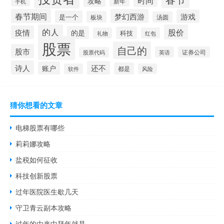
攻略
新年
手机
春节期间
梦幻西游
游戏
是一个
板块
汤圆
的人
股价
疫情
的是
科技
礼物
红包
股票
自己的
股市
英语
证券公司
股票代码
诗人
还不
账户
都是
软件
风险
猜你想看的文章
电梯股票有哪些
莉莉娜攻略
盐税如何征收
科技创新股票
过年医院医生歇几天
守卫青云副本攻略
过年的由来中拜年就是