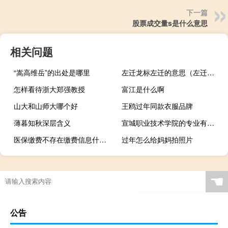
下一篇
股票成交量s是什么意思
相关问题
“嵩高维岳”的出处是哪里
左迁龙标左迁的意思（左迁的意思）
怎样看待浙大郑强教授
富江是什么啊
山大和山师大哪个好
王鸥过年同款衣服品牌
薄暮知秋深层含义
宣城职业技术学院的专业有哪些
医保缴费不存在缴费信息什么意思
过年怎么给妈妈拍照片
☚
公告