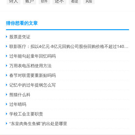
诗人
还不
账户
都是
软件
风险
猜你想看的文章
股票是凭证
联影医疗：拟以4亿元-8亿元回购公司股份回购价格不超过140元/股
过年能勾起童年回忆吗吗
万用表电压档使用方法
春节对联需要重新贴吗吗
记忆中的过年提纲怎么写
熊猫什么科
过年晴吗
学校工会主要职责
“东皇肉角生鱼鳞”的出处是哪里