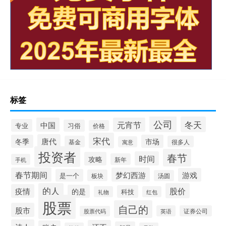
标签
公司
冬天
中国
元宵节
专业
习俗
价格
宋代
唐代
冬季
市场
基金
很多人
寓意
投资者
春节
时间
攻略
新年
手机
春节期间
梦幻西游
游戏
是一个
板块
汤圆
的人
股价
疫情
的是
科技
礼物
红包
股票
自己的
股市
英语
证券公司
股票代码