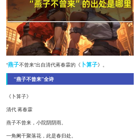
燕子
卜算子
“
不曾来”出自清代蒋春霖的《
》。
“燕子不曾来”全诗
《卜算子》
清代 蒋春霖
燕子不曾来，小院阴阴雨。
一角阑干聚落花，此是春归处。