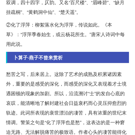
双调，四十四字，仄韵。又名“百尺楼”、“眉峰碧”、“缺月
挂疏桐”、“黄鹤洞中仙”、“楚天遥”。
②化了浮萍：柳絮落水化为浮萍，传说如此。《本
草》：“浮萍季春始生，或云杨花所生。”唐宋人诗词中每
用此说。
卜算子·燕子不曾来赏析
愁苦之写，后来居上。这除了艺术的成熟及积累诸因素
外，重要的是感受的深化，而感受的深化又表现着才士境
遇困顿的现象的加剧。所以，沿流溯讨“士”的发自心底的
哀叹，能清晰地了解封建社会日益衰朽而心灵压抑愈烈的
轨迹。此词所表现的衰世漂泊的凄苦，具有浓重的世纪末
情调。警策之句是“化了浮萍也是愁”，这表达的是一种窘
迫无路、无法解脱痛苦的极致语。作者心头的凄苦能得化