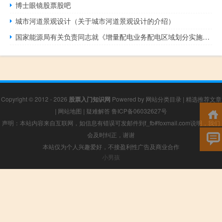
博士眼镜股票股吧
城市河道景观设计（关于城市河道景观设计的介绍）
国家能源局有关负责同志就《增量配电业务配电区域划分实施办法》答记者问
Copyright © 2012 - 2026
股票入门知识网
Powered by
网站分类目录
|
精选推荐文章
|
网站地图
|
疑难解答
鲁ICP备06032627号
声明：本站内容来自互联网，如信息有错误可发邮件到f_fb#foxmail.com说明，我们
会及时纠正，谢谢
本站仅为个人兴趣爱好，不接盈利性广告及商业合作
小男孩