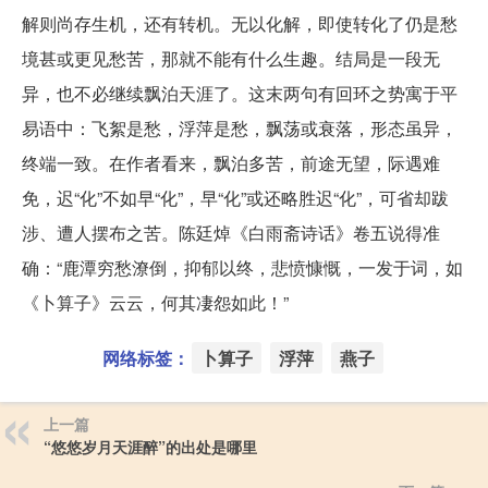
解则尚存生机，还有转机。无以化解，即使转化了仍是愁
境甚或更见愁苦，那就不能有什么生趣。结局是一段无
异，也不必继续飘泊天涯了。这末两句有回环之势寓于平
易语中：飞絮是愁，浮萍是愁，飘荡或衰落，形态虽异，
终端一致。在作者看来，飘泊多苦，前途无望，际遇难
免，迟“化”不如早“化”，早“化”或还略胜迟“化”，可省却跋
涉、遭人摆布之苦。陈廷焯《白雨斋诗话》卷五说得准
确：“鹿潭穷愁潦倒，抑郁以终，悲愤慷慨，一发于词，如
《卜算子》云云，何其凄怨如此！”
网络标签：
卜算子
浮萍
燕子
上一篇
“悠悠岁月天涯醉”的出处是哪里