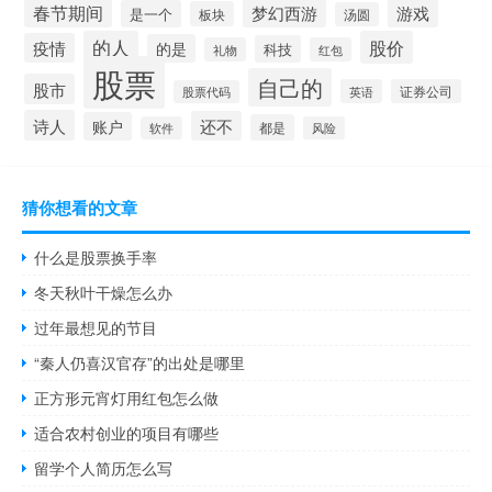
春节期间
梦幻西游
游戏
是一个
板块
汤圆
的人
股价
疫情
的是
科技
礼物
红包
股票
自己的
股市
英语
证券公司
股票代码
诗人
还不
账户
都是
软件
风险
猜你想看的文章
什么是股票换手率
冬天秋叶干燥怎么办
过年最想见的节目
“秦人仍喜汉官存”的出处是哪里
正方形元宵灯用红包怎么做
适合农村创业的项目有哪些
留学个人简历怎么写