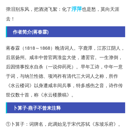
浮萍
弹泪别东风，把酒浇飞絮：化了
也是愁，莫向天涯
去！
作者简介(蒋春霖)
蒋春霖（1818～1868）晚清词人。字鹿潭，江苏江阴人，
后居扬州。咸丰中曾官两淮盐大使，遭罢官。一生潦倒，
后因情事投水自杀（一说仰药死）。早年工诗，中年一意
于词，与纳兰性德、项鸿祚有清代三大词人之称，所作
《水云楼词》以身遭咸丰间兵事，特多感伤之音，诗作传
世仅数十首，称《水云楼賸稿》。
卜算子·燕子不曾来注释
①卜算子：词牌名，此调始见于宋代苏轼《东坡乐府》。