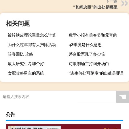
下一篇
“其间忠臣”的出处是哪里
相关问题
镀锌铁皮理论重量怎么计算
数学小报有关春节和元宵的
为什么过年都有大扫除活动
q3季度是什么意思
骇客回忆 攻略
茅台股票涨了多少倍
厦大研究生考哪个好
诗歌朗诵主持词开场白
女配攻略男主的系统
“逃生何处可茅庵”的出处是哪里
☚
公告